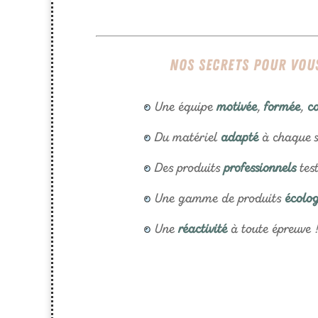
Nos secrets pour vous
Une équipe
motivée
,
formée
,
c
Du matériel
adapté
à chaque s
Des produits
professionnels
tes
Une gamme de produits
écolo
Une
réactivité
à toute épreuve 