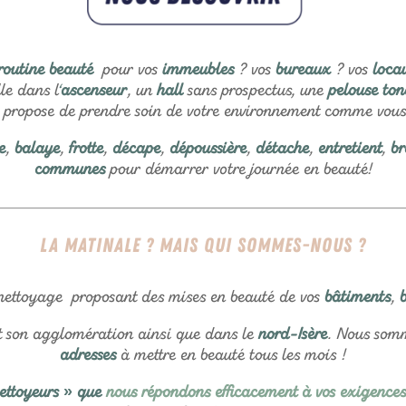
routine beauté
pour vos
immeubles
? vos
bureaux
? vos
loca
le dans l
‘
ascenseur
, un
hall
sans prospectus, une
pelouse to
s propose de prendre soin de votre environnement comme vou
e
,
balaye
,
frotte
,
décape
,
dépoussière
,
détache
,
entretient
,
br
communes
pour démarrer votre journée en beauté!
La Matinale ? Mais qui sommes-nous ?
 nettoyage proposant des mises en beauté de vos
bâtiments
,
b
 son agglomération ainsi que dans le
nord-Isère
. Nous somm
adresses
à mettre en beauté tous les mois !
ettoyeurs » que
nous répondons efficacement à vos exigences