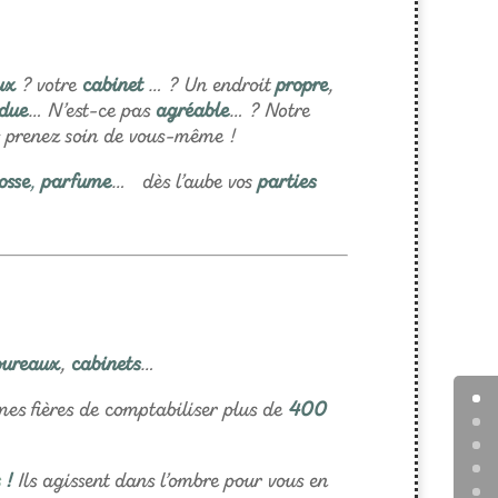
ux
? votre
cabinet
… ? Un endroit
propre
,
ndue
… N’est-ce pas
agréable
… ? Notre
s prenez soin de vous-même !
osse
,
parfume
… dès l’aube vos
parties
ureaux
,
cabinets
…
es fières de comptabiliser plus de
400
!
Ils agissent dans l’ombre pour vous en