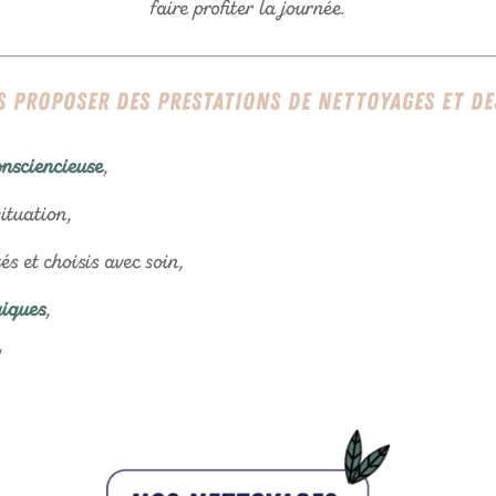
faire profiter la journée.
 proposer des prestations de nettoyages et des
onsciencieuse
,
ituation,
tés et choisis avec soin,
giques
,
!