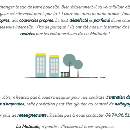
hanger le sac de votre poubelle. Bien évidemment il va vous falloir alle
yeur est sûrement passé par là ! ) votre sac dans la main droite. Vou
opres
, des
couvercles propres.
Le tout
désinfecté
et
parfumé
d’une char
es vous interpelle… Pas de panique ! Ils ont été mis sur le trottoir de 
rentrées
par les collaborateurs de La Matinale !
a vôtre, n’hésitez pas à vous renseigner pour nos contrats d’
entretien d
 d’ampoules
, cette prestation peut être ajouter au contrat de
nettoya
r plus de
renseignements
n’hésitez pas à nous contacter
04.74.96.51
La Matinale
,
répondre efficacement à vos exigences.